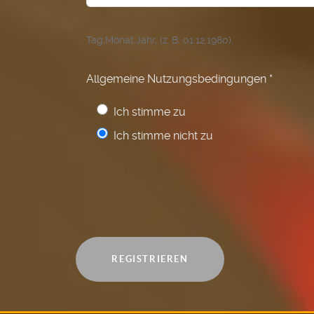
Tag.Monat.Jahr, (z. B. 01.12.1980).
Allgemeine Nutzungsbedingungen
*
Allgemeine Nutzungsbeding
Ich stimme zu
Ich stimme nicht zu
REGISTRIEREN