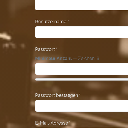
Benutzername
*
Passwort
*
Minimale Anzahl
— Zeichen: 8
Passwort bestätigen
*
E-Mail-Adresse
*